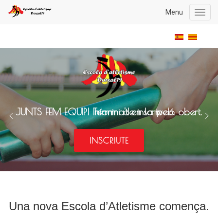
Menu
Toggl
navig
JUNTS FEM EQUIP!
Termini de inscripció obert.
Informa't en la web.
INSCRIUTE
Una nova Escola d’Atletisme comença.